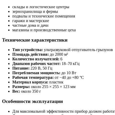
склады и логистические центры
зернохранилища и фермы
подвалы и технические помещения
гаражи и мастерские
частные дома и дачи
магазины и производственные цеха
Технические характеристики
Тип устройства:
ультразвуковой отпугиватель грызунов
Площадь действия:
до 2000 м²
Количество излучателей:
6
Диапазон рабочих частот:
18–70 кГц
Питание:
220 В, 50 Гц
Потребляемая мощность:
до 10 Вт
Рабочая температура:
от −40 до +80 °C
Материал корпуса:
пластик
Размеры:
около 255 × 255 × 123 мм
Вес:
около 350 г
Особенности эксплуатации
Для максимальной эффективности прибор должен работа