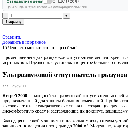
Стандартная цена
С НДС (+20%)
Цена с НДС актуальна только для юридических лиц
Количество
товара
В корзину
Ультразвуковой
отпугиватель
Ястреб
Сравнить
2000
Добавить в избранное
15
Человек смотрят этот товар сейчас!
Промышленный ультразвуковой отпугиватель мышей, крыс и лет
мёртвых зон. Идеален для установки в центре большого помещ
Ультразвуковой отпугиватель грызунов
Арт: oygy011
Ястреб 2000
— мощный ультразвуковой отпугиватель мышей и
предназначенный для защиты больших помещений. Прибор ген
высокочастотные ультразвуковые сигналы, создающие для гры
дискомфортную среду и заставляющие их покинуть защищаему
Благодаря высокой мощности и нескольким излучателям устро
защищает помещения площадью до
2000 м²
. Модель подходит 