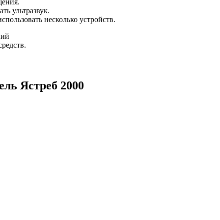
щения.
ть ультразвук.
спользовать несколько устройств.
ний
средств.
ель Ястреб 2000