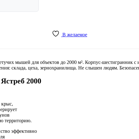
В желаемое
учих мышей для объектов до 2000 м². Корпус-шестигранник с и
ения: склада, цеха, зернохранилища. Не слышен людям. Безопа
 Ястреб 2000
 крыс,
ерирует
зунов
ю территорию.
йство эффективно
для