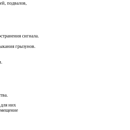
ей, подвалов,
странения сигнала.
ыкания грызунов.
и.
тва.
 для них
помещение