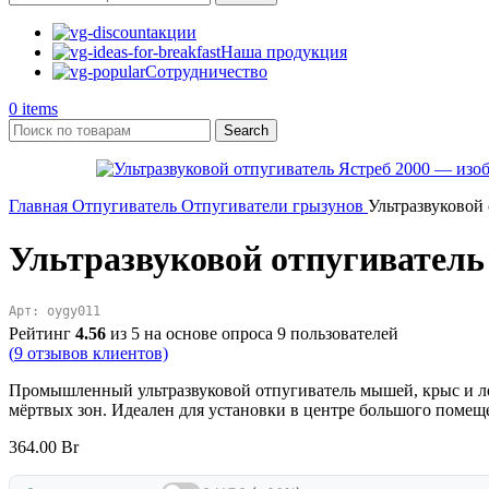
акции
Наша продукция
Сотрудничество
0
items
Search
Главная
Отпугиватель
Отпугиватели грызунов
Ультразвуковой
Ультразвуковой отпугиватель
Арт: oygy011
Рейтинг
4.56
из 5 на основе опроса
9
пользователей
(
9
отзывов клиентов)
Промышленный ультразвуковой отпугиватель мышей, крыс и лет
мёртвых зон. Идеален для установки в центре большого помещ
364.00
Br