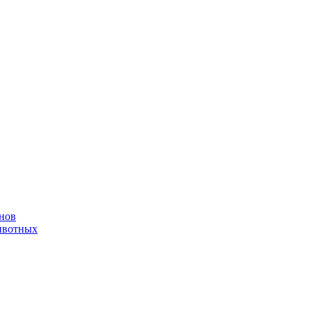
нов
ивотных