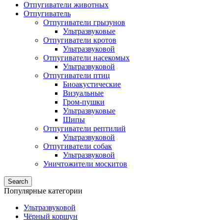
Отпугиватели животных
Отпугиватель
Отпугиватели грызунов
Ультразвуковые
Отпугиватели кротов
Ультразвуковой
Отпугиватели насекомых
Ультразвуковой
Отпугиватели птиц
Биоакустические
Визуальные
Гром-пушки
Ультразвуковые
Шипы
Отпугиватели рептилий
Ультразвуковой
Отпугиватели собак
Ультразвуковой
Уничтожители москитов
Search
Популярные категории
Ультразвуковой
Чёрный коршун