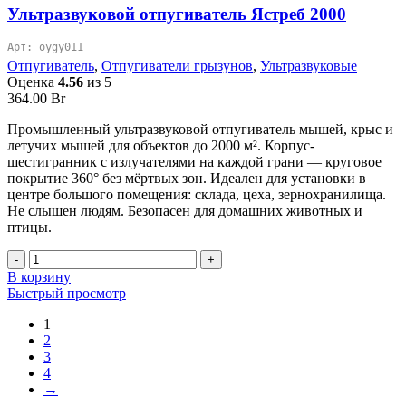
Ультразвуковой отпугиватель Ястреб 2000
Арт: oygy011
Отпугиватель
,
Отпугиватели грызунов
,
Ультразвуковые
Оценка
4.56
из 5
364.00
Br
Промышленный ультразвуковой отпугиватель мышей, крыс и
летучих мышей для объектов до 2000 м². Корпус-
шестигранник с излучателями на каждой грани — круговое
покрытие 360° без мёртвых зон. Идеален для установки в
центре большого помещения: склада, цеха, зернохранилища.
Не слышен людям. Безопасен для домашних животных и
птицы.
Количество
товара
В корзину
Ультразвуковой
Быстрый просмотр
отпугиватель
Ястреб
1
2000
2
3
4
→