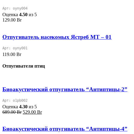
Арт: oyny004
Оценка
4.50
из 5
129.00
Br
Отпугиватель насекомых Ястреб МТ – 01
Арт: oyny001
119.00
Br
Отпугиватели птиц
Биоакустический отпугиватель “Антиптицы-2”
Арт: o1pb002
Оценка
4.30
из 5
Первоначальная
Текущая
689.00
Br
529.00
Br
цена
цена:
составляла
529.00 Br.
689.00 Br.
Биоакустический отпугиватель “Антиптицы-4”