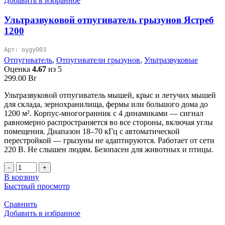
Добавить в избранное
Ультразвуковой отпугиватель грызунов Ястреб
1200
Арт: oygy003
Отпугиватель
,
Отпугиватели грызунов
,
Ультразвуковые
Оценка
4.67
из 5
299.00
Br
Ультразвуковой отпугиватель мышей, крыс и летучих мышей
для склада, зернохранилища, фермы или большого дома до
1200 м². Корпус-многогранник с 4 динамиками — сигнал
равномерно распространяется во все стороны, включая углы
помещения. Диапазон 18–70 кГц с автоматической
перестройкой — грызуны не адаптируются. Работает от сети
220 В. Не слышен людям. Безопасен для животных и птицы.
Количество
товара
В корзину
Ультразвуковой
Быстрый просмотр
отпугиватель
грызунов
Сравнить
Ястреб
Добавить в избранное
1200