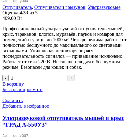
Арт: oggy004
Отпугиватель
,
Отпугиватели грызунов
,
Ультразвуковые
Оценка
4.33
из 5
409.00
Br
Профессиональный ультразвуковой отпугиватель мышей,
крыс, тараканов, клопов, муравьёв, пауков и комаров для
помещений и улицы до 1000 м². Четыре режима работы: от
полностью бесшумного до максимального со световыми
вспышками. Уникальная неповторяющаяся
последовательность сигналов — привыкание исключено.
Работает от сети 220 В. Не слышен людям в бесшумном
режиме. Безопасен для кошек и собак.
Количество
товара
В корзину
Ультразвуковой
Быстрый просмотр
отпугиватель
мышей
Сравнить
и
Добавить в избранное
крыс
"ГРАД
Ультразвуковой отпугиватель мышей и крыс
А-1000
“ГРАД А-550УЗ”
ПРО"
Арт: oggy007