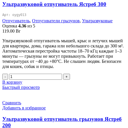
ЭкоСнайпер
Ультразвуковой отпугиватель Ястреб 300
LS-
207
Арт: oygy013
Отпугиватель
,
Отпугиватели грызунов
,
Ультразвуковые
Оценка
4.36
из 5
119.00
Br
Ультразвуковой отпугиватель мышей, крыс и летучих мышей
для квартиры, дома, гаража или небольшого склада до 300 м².
Автоматическая перестройка частоты 18–70 кГц каждые 1–3
минуты — грызуны не могут привыкнуть. Работает при
температурах от −40 до +80°C. Не слышен людям. Безопасен
для кошек, собак и птицы.
Количество
товара
В корзину
Ультразвуковой
Быстрый просмотр
отпугиватель
Ястреб
300
Сравнить
Добавить в избранное
Ультразвуковой отпугиватель грызунов Ястреб
200