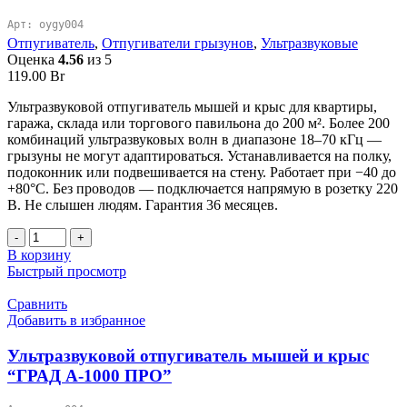
Арт: oygy004
Отпугиватель
,
Отпугиватели грызунов
,
Ультразвуковые
Оценка
4.56
из 5
119.00
Br
Ультразвуковой отпугиватель мышей и крыс для квартиры,
гаража, склада или торгового павильона до 200 м². Более 200
комбинаций ультразвуковых волн в диапазоне 18–70 кГц —
грызуны не могут адаптироваться. Устанавливается на полку,
подоконник или подвешивается на стену. Работает при −40 до
+80°C. Без проводов — подключается напрямую в розетку 220
В. Не слышен людям. Гарантия 36 месяцев.
Количество
товара
В корзину
Ультразвуковой
Быстрый просмотр
отпугиватель
грызунов
Сравнить
Ястреб
Добавить в избранное
200
Ультразвуковой отпугиватель мышей и крыс
“ГРАД А-1000 ПРО”