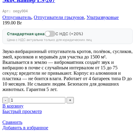
ЭкоСнайпер LS-207
Арт: oegy004
Отпугиватель
,
Отпугиватели грызунов
,
Ультразвуковые
199.00
Br
Стандартная цена
С НДС (+20%)
Цена с НДС актуальна только для юридических лиц
Звуко-вибрационный отпугиватель кротов, полёвок, сусликов,
змей, кроликов и муравьёв для участка до 1500 м².
Вкапывается в землю — вибромаятник создаёт звук и
вибрацию в почве с случайным интервалом от 15 до 75
секунд: вредители не привыкают. Корпус из алюминия и
пластика — не боится влаги. Работает от 4 батареек типа D до
10 месяцев. Не слышен людям. Безопасен для домашних
животных. Гарантия 5 лет.
Количество
товара
В корзину
Отпугиватель
Быстрый просмотр
кротов,
кроликов,
Сравнить
змей,
Добавить в избранное
грызунов