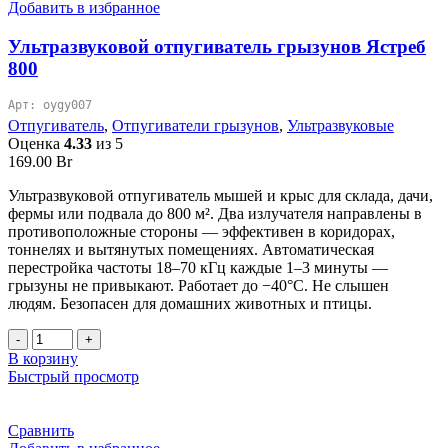
Добавить в избранное
Ультразвуковой отпугиватель грызунов Ястреб
800
Арт: oygy007
Отпугиватель
,
Отпугиватели грызунов
,
Ультразвуковые
Оценка
4.33
из 5
169.00
Br
Ультразвуковой отпугиватель мышей и крыс для склада, дачи,
фермы или подвала до 800 м². Два излучателя направлены в
противоположные стороны — эффективен в коридорах,
тоннелях и вытянутых помещениях. Автоматическая
перестройка частоты 18–70 кГц каждые 1–3 минуты —
грызуны не привыкают. Работает до −40°C. Не слышен
людям. Безопасен для домашних животных и птицы.
Количество
товара
В корзину
Ультразвуковой
Быстрый просмотр
отпугиватель
грызунов
Ястреб
Сравнить
800