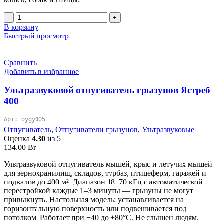
Количество
товара
В корзину
Отпугиватель
Быстрый просмотр
грызунов
Ястреб-50М
Сравнить
Добавить в избранное
Ультразвуковой отпугиватель грызунов Ястреб
400
Арт: oygy005
Отпугиватель
,
Отпугиватели грызунов
,
Ультразвуковые
Оценка
4.30
из 5
134.00
Br
Ультразвуковой отпугиватель мышей, крыс и летучих мышей
для зернохранилищ, складов, турбаз, птицеферм, гаражей и
подвалов до 400 м². Диапазон 18–70 кГц с автоматической
перестройкой каждые 1–3 минуты — грызуны не могут
привыкнуть. Настольная модель: устанавливается на
горизонтальную поверхность или подвешивается под
потолком. Работает при −40 до +80°C. Не слышен людям.