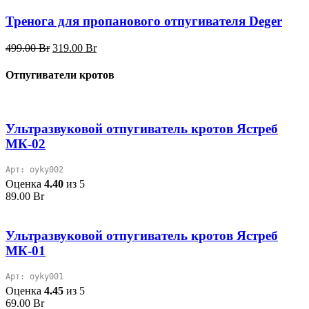
составляла
609.00 Br.
849.00 Br.
Тренога для пропанового отпугивателя Deger
Первоначальная
Текущая
499.00
Br
319.00
Br
цена
цена:
составляла
319.00 Br.
Отпугиватели кротов
499.00 Br.
Ультразвуковой отпугиватель кротов Ястреб
МК-02
Арт: oyky002
Оценка
4.40
из 5
89.00
Br
Ультразвуковой отпугиватель кротов Ястреб
МК-01
Арт: oyky001
Оценка
4.45
из 5
69.00
Br