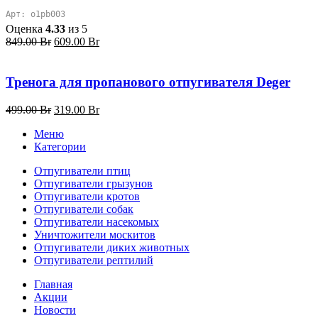
Арт: o1pb003
Оценка
4.33
из 5
Первоначальная
Текущая
849.00
Br
609.00
Br
цена
цена:
составляла
609.00 Br.
849.00 Br.
Тренога для пропанового отпугивателя Deger
Первоначальная
Текущая
499.00
Br
319.00
Br
цена
цена:
Меню
составляла
319.00 Br.
Категории
499.00 Br.
Отпугиватели птиц
Отпугиватели грызунов
Отпугиватели кротов
Отпугиватели собак
Отпугиватели насекомых
Уничтожители москитов
Отпугиватели диких животных
Отпугиватели рептилий
Главная
Акции
Новости