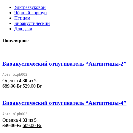
Ультразвуковой
Чёрный коршун
Птицам
Биоакустический
Для дачи
Популярное
Биоакустический отпугиватель “Антиптицы-2”
Арт: o1pb002
Оценка
4.30
из 5
Первоначальная
Текущая
689.00
Br
529.00
Br
цена
цена:
составляла
529.00 Br.
689.00 Br.
Биоакустический отпугиватель “Антиптицы-4”
Арт: o1pb003
Оценка
4.33
из 5
Первоначальная
Текущая
849.00
Br
609.00
Br
цена
цена: