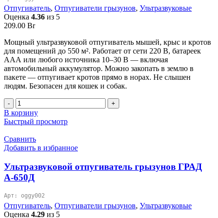
Отпугиватель
,
Отпугиватели грызунов
,
Ультразвуковые
Оценка
4.36
из 5
209.00
Br
Мощный ультразвуковой отпугиватель мышей, крыс и кротов
для помещений до 550 м². Работает от сети 220 В, батареек
ААА или любого источника 10–30 В — включая
автомобильный аккумулятор. Можно закопать в землю в
пакете — отпугивает кротов прямо в норах. Не слышен
людям. Безопасен для кошек и собак.
Количество
товара
В корзину
Ультразвуковой
Быстрый просмотр
отпугиватель
мышей
Сравнить
и
Добавить в избранное
крыс
“ГРАД
Ультразвуковой отпугиватель грызунов ГРАД
А-550УЗ”
А-650Д
Арт: oggy002
Отпугиватель
,
Отпугиватели грызунов
,
Ультразвуковые
Оценка
4.29
из 5