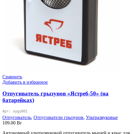
Сравнить
Добавить в избранное
Отпугиватель грызунов «Ястреб-50» (на
батарейках)
Арт: oygy001
Отпугиватель
,
Отпугиватели грызунов
,
Ультразвуковые
109.00
Br
Автономный ультразвуковой отпугиватель мышей и крыс для