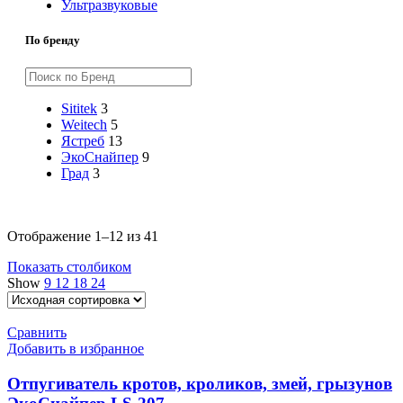
Ультразвуковые
По бренду
Sititek
3
Weitech
5
Ястреб
13
ЭкоСнайпер
9
Град
3
Отображение 1–12 из 41
Показать столбиком
Show
9
12
18
24
Сравнить
Добавить в избранное
Отпугиватель кротов, кроликов, змей, грызунов