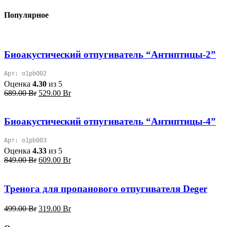
Популярное
Биоакустический отпугиватель “Антиптицы-2”
Арт: o1pb002
Оценка
4.30
из 5
Первоначальная
Текущая
689.00
Br
529.00
Br
цена
цена:
составляла
529.00 Br.
689.00 Br.
Биоакустический отпугиватель “Антиптицы-4”
Арт: o1pb003
Оценка
4.33
из 5
Первоначальная
Текущая
849.00
Br
609.00
Br
цена
цена:
составляла
609.00 Br.
849.00 Br.
Тренога для пропанового отпугивателя Deger
Первоначальная
Текущая
499.00
Br
319.00
Br
цена
цена:
составляла
319.00 Br.