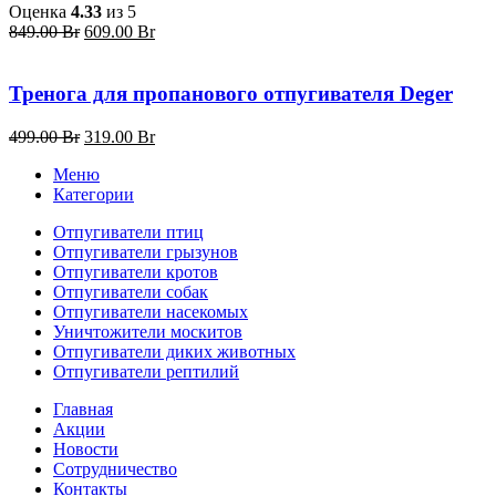
Оценка
4.33
из 5
Первоначальная
Текущая
849.00
Br
609.00
Br
цена
цена:
составляла
609.00 Br.
849.00 Br.
Тренога для пропанового отпугивателя Deger
Первоначальная
Текущая
499.00
Br
319.00
Br
цена
цена:
Меню
составляла
319.00 Br.
Категории
499.00 Br.
Отпугиватели птиц
Отпугиватели грызунов
Отпугиватели кротов
Отпугиватели собак
Отпугиватели насекомых
Уничтожители москитов
Отпугиватели диких животных
Отпугиватели рептилий
Главная
Акции
Новости
Сотрудничество
Контакты