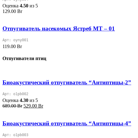
Оценка
4.50
из 5
129.00
Br
Отпугиватель насекомых Ястреб МТ – 01
Арт: oyny001
119.00
Br
Отпугиватели птиц
Биоакустический отпугиватель “Антиптицы-2”
Арт: o1pb002
Оценка
4.30
из 5
Первоначальная
Текущая
689.00
Br
529.00
Br
цена
цена:
составляла
529.00 Br.
689.00 Br.
Биоакустический отпугиватель “Антиптицы-4”
Арт: o1pb003