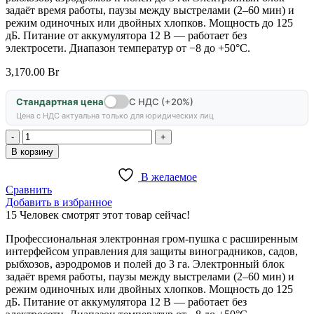
задаёт время работы, паузы между выстрелами (2–60 мин) и
режим одиночных или двойных хлопков. Мощность до 125
дБ. Питание от аккумулятора 12 В — работает без
электросети. Диапазон температур от −8 до +50°C.
3,170.00
Br
Стандартная цена
С НДС (+20%)
Цена с НДС актуальна только для юридических лиц
Количество
товара
В корзину
Электронный
пропановый
В желаемое
отпугиватель
Сравнить
PRO3
Добавить в избранное
15
Человек смотрят этот товар сейчас!
Профессиональная электронная гром-пушка с расширенным
интерфейсом управления для защиты виноградников, садов,
рыбхозов, аэродромов и полей до 3 га. Электронный блок
задаёт время работы, паузы между выстрелами (2–60 мин) и
режим одиночных или двойных хлопков. Мощность до 125
дБ. Питание от аккумулятора 12 В — работает без