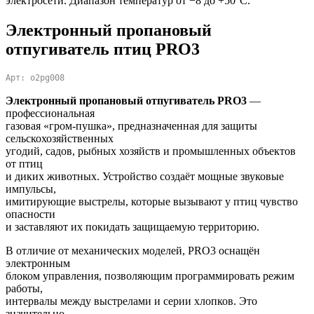
электросети. Диапазон температур от −8 до +50°C.
Электронный пропановый
отпугиватель птиц PRO3
Арт: o2pg008
Электронный пропановый отпугиватель PRO3
—
профессиональная
газовая «гром-пушка», предназначенная для защиты
сельскохозяйственных
угодий, садов, рыбных хозяйств и промышленных объектов
от птиц
и диких животных. Устройство создаёт мощные звуковые
импульсы,
имитирующие выстрелы, которые вызывают у птиц чувство
опасности
и заставляют их покидать защищаемую территорию.
В отличие от механических моделей, PRO3 оснащён
электронным
блоком управления, позволяющим программировать режим
работы,
интервалы между выстрелами и серии хлопков. Это
значительно