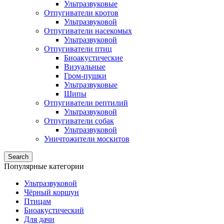
Ультразвуковые
Отпугиватели кротов
Ультразвуковой
Отпугиватели насекомых
Ультразвуковой
Отпугиватели птиц
Биоакустические
Визуальные
Гром-пушки
Ультразвуковые
Шипы
Отпугиватели рептилий
Ультразвуковой
Отпугиватели собак
Ультразвуковой
Уничтожители москитов
Search
Популярные категории
Ультразвуковой
Чёрный коршун
Птицам
Биоакустический
Для дачи