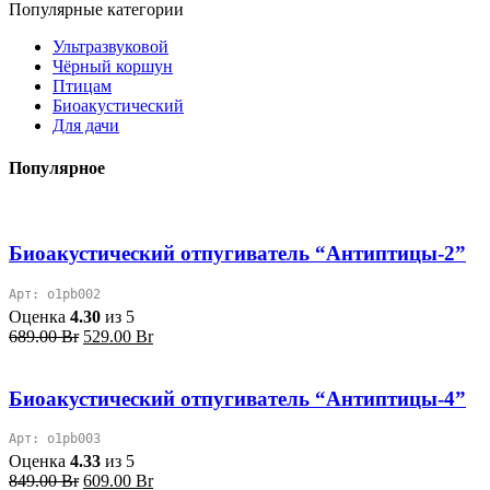
Популярные категории
Ультразвуковой
Чёрный коршун
Птицам
Биоакустический
Для дачи
Популярное
Биоакустический отпугиватель “Антиптицы-2”
Арт: o1pb002
Оценка
4.30
из 5
Первоначальная
Текущая
689.00
Br
529.00
Br
цена
цена:
составляла
529.00 Br.
689.00 Br.
Биоакустический отпугиватель “Антиптицы-4”
Арт: o1pb003
Оценка
4.33
из 5
Первоначальная
Текущая
849.00
Br
609.00
Br