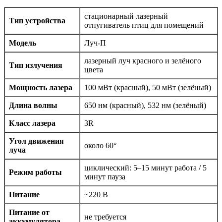
стационарный лазерный
Тип устройства
отпугиватель птиц для помещений
Модель
Луч-П
лазерный луч красного и зелёного
Тип излучения
цвета
Мощность лазера
100 мВт (красный), 50 мВт (зелёный)
Длина волны
650 нм (красный), 532 нм (зелёный)
Класс лазера
3R
Угол движения
около 60°
луча
циклический: 5–15 минут работа / 5
Режим работы
минут пауза
Питание
~220 В
Питание от
не требуется
аккумулятора