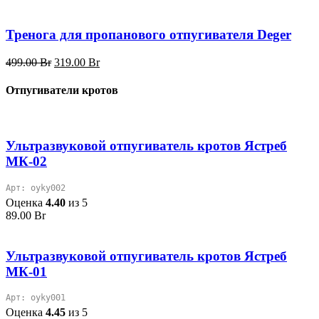
цена
цена:
составляла
609.00 Br.
849.00 Br.
Тренога для пропанового отпугивателя Deger
Первоначальная
Текущая
499.00
Br
319.00
Br
цена
цена:
составляла
319.00 Br.
Отпугиватели кротов
499.00 Br.
Ультразвуковой отпугиватель кротов Ястреб
МК-02
Арт: oyky002
Оценка
4.40
из 5
89.00
Br
Ультразвуковой отпугиватель кротов Ястреб
МК-01
Арт: oyky001
Оценка
4.45
из 5