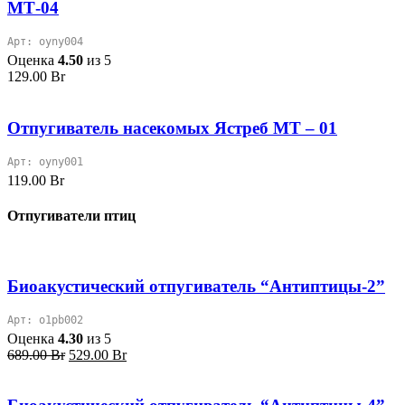
МТ-04
Арт: oyny004
Оценка
4.50
из 5
129.00
Br
Отпугиватель насекомых Ястреб МТ – 01
Арт: oyny001
119.00
Br
Отпугиватели птиц
Биоакустический отпугиватель “Антиптицы-2”
Арт: o1pb002
Оценка
4.30
из 5
Первоначальная
Текущая
689.00
Br
529.00
Br
цена
цена:
составляла
529.00 Br.
689.00 Br.