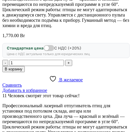
перемещаются по непредсказуемой программе в угле 60°.
Циклический режим работы: птицы не могут адаптироваться
к движущемуся свету. Управляется с дистанционного пульта
без необходимости подъёма к прибору. Гуманный метод — без
химии и вреда для птиц.
1,770.00
Br
Стандартная цена
С НДС (+20%)
Цена с НДС актуальна только для юридических лиц
Количество
товара
В корзину
Лазерный
отпугиватель
В желаемое
для
Сравнить
помещений
Добавить в избранное
"Луч-
11
Человек смотрят этот товар сейчас!
П"
Профессиональный лазерный отпугиватель птиц для
установки под потолком склада, ангара или
производственного цеха. Два луча — красный и зелёный —
перемещаются по непредсказуемой программе в угле 60°.
Циклический режим работы: птицы не могут адаптироваться