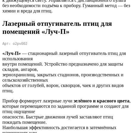
к движущемуся свету. Управляется с дистанционного пульта
без необходимости подъёма к прибору. Гуманный метод — без
химии и вреда для птиц.
Лазерный отпугиватель птиц для
помещений «Луч-П»
Арт: o2pv002
«Луч-П»
— стационарный лазерный отпугиватель птиц для
использования
внутри помещений. Устройство предназначено для защиты
складов, ангаров,
зернохранилищ, закрытых стадионов, производственных и
сельскохозяйственных
объектов от голубей, ворон, скворцов, чаек и других видов
птиц.
Прибор формирует лазерные лучи
зелёного и красного цвета
,
которые перемещаются по заданной программе и создают для
птиц ощущение
опасности. Быстрые движения лучей заставляют птиц
покидать помещение.
Наибольшая эффективность достигается в затемнённых
помещениях или