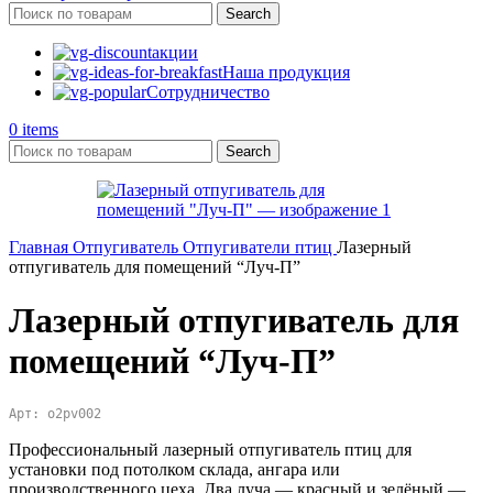
Search
акции
Наша продукция
Сотрудничество
0
items
Search
Главная
Отпугиватель
Отпугиватели птиц
Лазерный
отпугиватель для помещений “Луч-П”
Лазерный отпугиватель для
помещений “Луч-П”
Арт: o2pv002
Профессиональный лазерный отпугиватель птиц для
установки под потолком склада, ангара или
производственного цеха. Два луча — красный и зелёный —