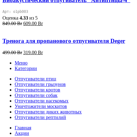
Биоакустический отпугиватель “Антиптицы-4”
Арт: o1pb003
Оценка
4.33
из 5
Первоначальная
Текущая
849.00
Br
609.00
Br
цена
цена:
составляла
609.00 Br.
849.00 Br.
Тренога для пропанового отпугивателя Deger
Первоначальная
Текущая
499.00
Br
319.00
Br
цена
цена:
Меню
составляла
319.00 Br.
Категории
499.00 Br.
Отпугиватели птиц
Отпугиватели грызунов
Отпугиватели кротов
Отпугиватели собак
Отпугиватели насекомых
Уничтожители москитов
Отпугиватели диких животных
Отпугиватели рептилий
Главная
Акции