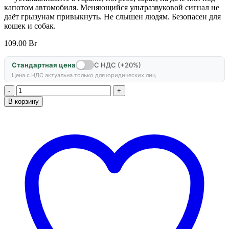
капотом автомобиля. Меняющийся ультразвуковой сигнал не
даёт грызунам привыкнуть. Не слышен людям. Безопасен для
кошек и собак.
109.00
Br
Стандартная цена
С НДС (+20%)
Цена с НДС актуальна только для юридических лиц
Количество
товара
В корзину
Отпугиватель
грызунов
«Ястреб-50»
(на
батарейках)