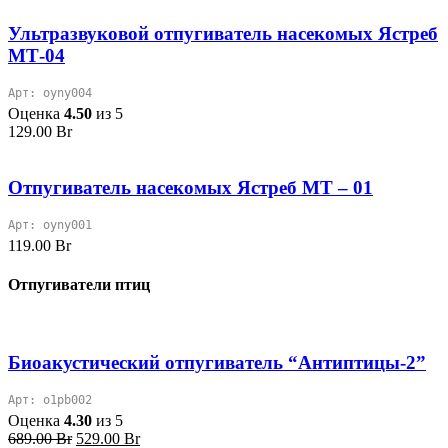
Ультразвуковой отпугиватель насекомых Ястреб
МТ-04
Арт: oyny004
Оценка
4.50
из 5
129.00
Br
Отпугиватель насекомых Ястреб МТ – 01
Арт: oyny001
119.00
Br
Отпугиватели птиц
Биоакустический отпугиватель “Антиптицы-2”
Арт: o1pb002
Оценка
4.30
из 5
Первоначальная
Текущая
689.00
Br
529.00
Br