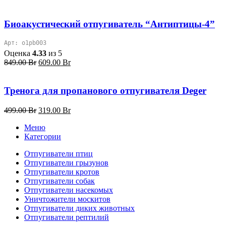
цена
цена:
составляла
529.00 Br.
689.00 Br.
Биоакустический отпугиватель “Антиптицы-4”
Арт: o1pb003
Оценка
4.33
из 5
Первоначальная
Текущая
849.00
Br
609.00
Br
цена
цена:
составляла
609.00 Br.
849.00 Br.
Тренога для пропанового отпугивателя Deger
Первоначальная
Текущая
499.00
Br
319.00
Br
цена
цена:
Меню
составляла
319.00 Br.
Категории
499.00 Br.
Отпугиватели птиц
Отпугиватели грызунов
Отпугиватели кротов
Отпугиватели собак
Отпугиватели насекомых
Уничтожители москитов
Отпугиватели диких животных
Отпугиватели рептилий