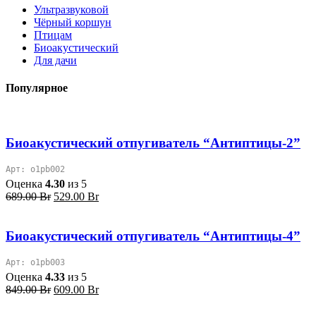
Ультразвуковой
Чёрный коршун
Птицам
Биоакустический
Для дачи
Популярное
Биоакустический отпугиватель “Антиптицы-2”
Арт: o1pb002
Оценка
4.30
из 5
Первоначальная
Текущая
689.00
Br
529.00
Br
цена
цена:
составляла
529.00 Br.
689.00 Br.
Биоакустический отпугиватель “Антиптицы-4”
Арт: o1pb003
Оценка
4.33
из 5
Первоначальная
Текущая
849.00
Br
609.00
Br
цена
цена:
составляла
609.00 Br.