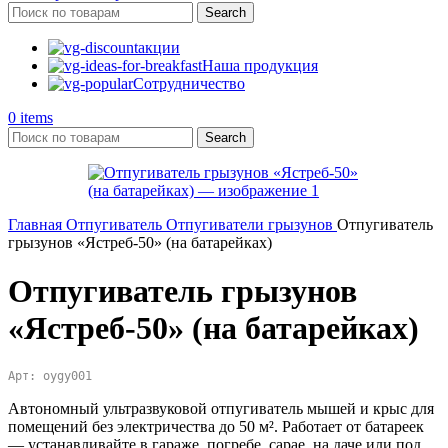
Search
акции
Наша продукция
Сотрудничество
0
items
Search
Главная
Отпугиватель
Отпугиватели грызунов
Отпугиватель
грызунов «Ястреб-50» (на батарейках)
Отпугиватель грызунов
«Ястреб-50» (на батарейках)
Арт: oygy001
Автономный ультразвуковой отпугиватель мышей и крыс для
помещений без электричества до 50 м². Работает от батареек
— устанавливайте в гараже, погребе, сарае, на даче или под