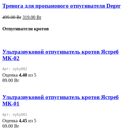
849.00 Br.
Тренога для пропанового отпугивателя Deger
Первоначальная
Текущая
499.00
Br
319.00
Br
цена
цена:
составляла
319.00 Br.
Отпугиватели кротов
499.00 Br.
Ультразвуковой отпугиватель кротов Ястреб
МК-02
Арт: oyky002
Оценка
4.40
из 5
89.00
Br
Ультразвуковой отпугиватель кротов Ястреб
МК-01
Арт: oyky001
Оценка
4.45
из 5
69.00
Br