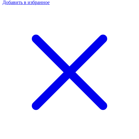
Отпугиватель
Добавить в избранное
грызунов
«Ястреб-50»
(на
батарейках)