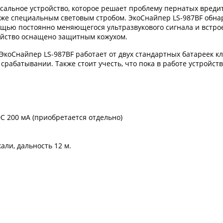
рсальное устройство, которое решает проблему пернатых вреди
акже специальным световым стробом. ЭкоСнайпер LS-987BF обнар
мощью постоянно меняющегося ультразвукового сигнала и встрое
ройство оснащено защитным кожухом.
ЭкоСнайпер LS-987BF работает от двух стандартных батареек кл
 срабатывании. Также стоит учесть, что пока в работе устройс
C 200 мА (приобретается отдельно)
кали, дальность 12 м.