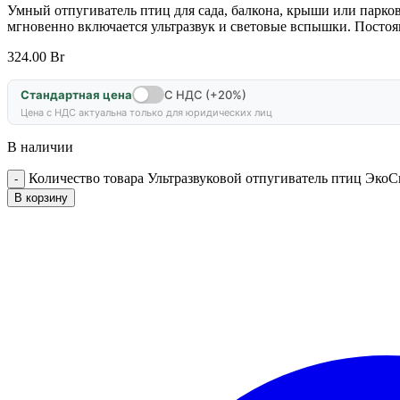
Умный отпугиватель птиц для сада, балкона, крыши или парко
мгновенно включается ультразвук и световые вспышки. Постоян
324.00
Br
Стандартная цена
С НДС (+20%)
Цена с НДС актуальна только для юридических лиц
В наличии
Количество товара Ультразвуковой отпугиватель птиц Эко
В корзину