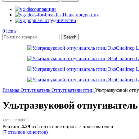
акции
Наша продукция
Сотрудничество
0
items
Search
Главная
Отпугиватель
Отпугиватели птиц
Ультразвуковой отп
Ультразвуковой отпугивател
Арт: oepy003
Рейтинг
4.29
из 5 на основе опроса
7
пользователей
(
7
отзывов клиентов)