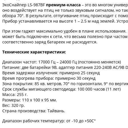
ЭкоСнайпер LS-987BF
премиум-класса
– это во многом униве
оно воздействует на птиц не только звуковым сигналом, но т
обзора 70°. В результате, отпугивание птиц происходит с по
Прибор устанавливается на высоте 1 – 2.5 м над землей. Уст
При этом гаджет максимально удобен в плане использования. 
может быть подключен к сети, что весьма полезно при частом
соответственно заряд батареек не расходуется.
Технические характеристики:
Диапазон частот: 17000 Гц – 24000 Гц (постоянно меняется)
Питание: две батарейки 9В, адаптер питания 220-240В AC/9В D
Время задержки излучения: примерно 25 секунд
Время прогрева прибора: примерно 30 секунд
Зона покрытия: 85 кв. метров, 70° по горизонтали, 9° по верти
Срок службы мигающего светодиода: 100 000 часов (11 лет)
Масса: 255 г.
Размеры: 110 х 100 х 95 мм.
Вес: 320 гр.
Страна производства: Тайвань.
Диапазон рабочих температур: от -10 до +50С°