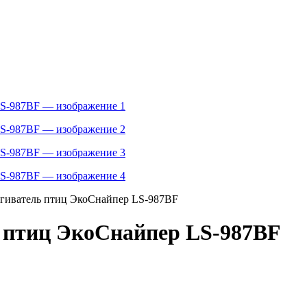
угиватель птиц ЭкоСнайпер LS-987BF
ь птиц ЭкоСнайпер LS-987BF