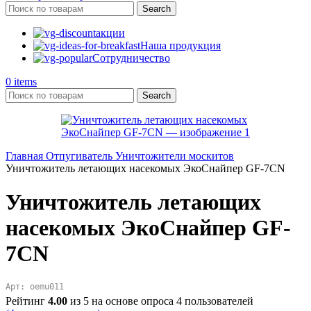
Search
акции
Наша продукция
Сотрудничество
0
items
Search
Главная
Отпугиватель
Уничтожители москитов
Уничтожитель летающих насекомых ЭкоСнайпер GF-7CN
Уничтожитель летающих
насекомых ЭкоСнайпер GF-
7CN
Арт: oemu011
Рейтинг
4.00
из 5 на основе опроса
4
пользователей