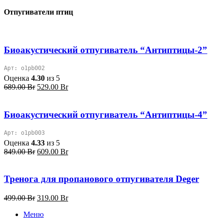
Отпугиватели птиц
Биоакустический отпугиватель “Антиптицы-2”
Арт: o1pb002
Оценка
4.30
из 5
Первоначальная
Текущая
689.00
Br
529.00
Br
цена
цена:
составляла
529.00 Br.
689.00 Br.
Биоакустический отпугиватель “Антиптицы-4”
Арт: o1pb003
Оценка
4.33
из 5
Первоначальная
Текущая
849.00
Br
609.00
Br
цена
цена:
составляла
609.00 Br.
849.00 Br.
Тренога для пропанового отпугивателя Deger
Первоначальная
Текущая
499.00
Br
319.00
Br
цена
цена:
Меню
составляла
319.00 Br.