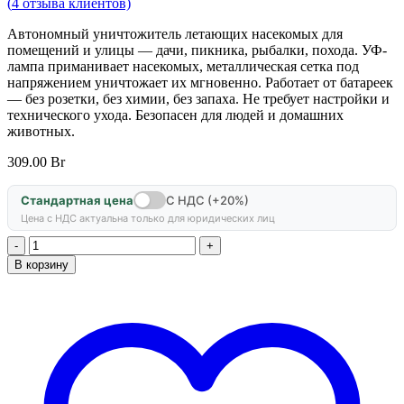
(
4
отзыва клиентов)
Автономный уничтожитель летающих насекомых для
помещений и улицы — дачи, пикника, рыбалки, похода. УФ-
лампа приманивает насекомых, металлическая сетка под
напряжением уничтожает их мгновенно. Работает от батареек
— без розетки, без химии, без запаха. Не требует настройки и
технического ухода. Безопасен для людей и домашних
животных.
309.00
Br
Стандартная цена
С НДС (+20%)
Цена с НДС актуальна только для юридических лиц
Количество
товара
В корзину
Уничтожитель
летающих
насекомых
ЭкоСнайпер
GF-
7CN