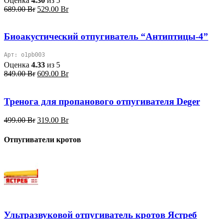
Оценка
4.30
из 5
Первоначальная
Текущая
689.00
Br
529.00
Br
цена
цена:
составляла
529.00 Br.
689.00 Br.
Биоакустический отпугиватель “Антиптицы-4”
Арт: o1pb003
Оценка
4.33
из 5
Первоначальная
Текущая
849.00
Br
609.00
Br
цена
цена:
составляла
609.00 Br.
849.00 Br.
Тренога для пропанового отпугивателя Deger
Первоначальная
Текущая
499.00
Br
319.00
Br
цена
цена:
составляла
319.00 Br.
Отпугиватели кротов
499.00 Br.
Ультразвуковой отпугиватель кротов Ястреб