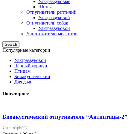
Ультразвуковые
Шипы
Отпугиватели рептилий
Ультразвуковой
Отпугиватели собак
Ультразвуковой
Уничтожители москитов
Search
Популярные категории
Ультразвуковой
Чёрный коршун
Птицам
Биоакустический
Для дачи
Популярное
Биоакустический отпугиватель “Антиптицы-2”
Арт: o1pb002